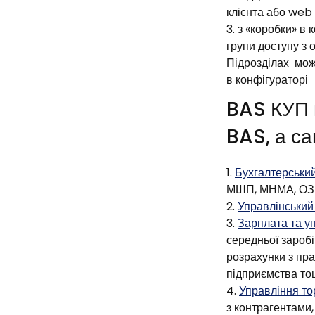
клієнта або web 
з «коробки» в 
групи доступу з
Підрозділах мож
в конфігураторі
BAS КУП м
BAS, а са
Бухгалтерський
МШП, МНМА, ОЗ т
Управлінський 
Зарплата та у
середньої заробі
розрахунки з пра
підприємства то
Управління т
з контрагентами