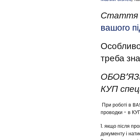
Стаття 
вашого п
Особливос
треба зна
ОБОВ’ЯЗК
КУП спец
При роботі в BA
проводки - в КУ
якщо після про
документу і нати