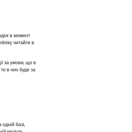
одок в момент
бліку читайте в
ї за умови, що в
то в них буде за
одній базі,
ній модуль