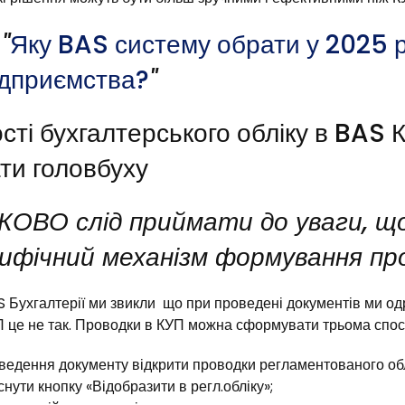
"
Яку BAS систему обрати у 2025 р
ідприємства?
"
ті бухгалтерського обліку в BAS 
ти головбуху
ОВО слід приймати до уваги, щ
ифічний механізм формування пр
S Бухгалтерії ми звикли що при проведені документів ми о
П це не так. Проводки в КУП можна сформувати трьома спо
ведення документу відкрити проводки регламентованого обл
снути кнопку «Відобразити в регл.обліку»;