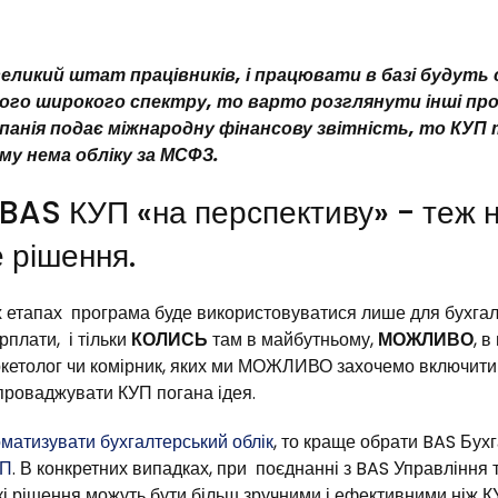
еликий штат працівників, і працювати в базі будуть 
кого широкого спектру, то варто розглянути інші пр
анія подає міжнародну фінансову звітність, то КУП
ому нема обліку за МСФЗ.
 BAS КУП «на перспективу» - теж 
 рішення.
етапах програма буде використовуватися лише для бухгалт
рплати, і тільки
КОЛИСЬ
там в майбутньому,
МОЖЛИВО
, в
ркетолог чи комірник, яких ми МОЖЛИВО захочемо включити 
впроваджувати КУП погана ідея.
матизувати бухгалтерський облік
, то краще обрати BAS Бух
РП
. В конкретних випадках, при поєднанні з BAS Управління
акі рішення можуть бути більш зручними і ефективними ніж 