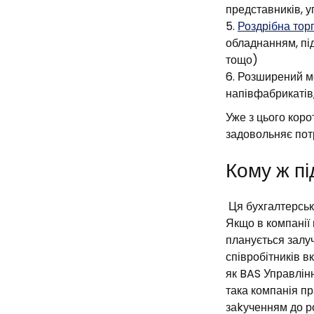
представників, 
Роздрібна тор
обладнанням, пі
тощо)
Розширений мо
напівфабрикатів,
Уже з цього коро
задовольняє потр
Кому ж п
Ця бухгалтерська
Якщо в компанії 
планується залуч
співробітників в
як BAS Управлін
така компанія пр
заkученням до ро