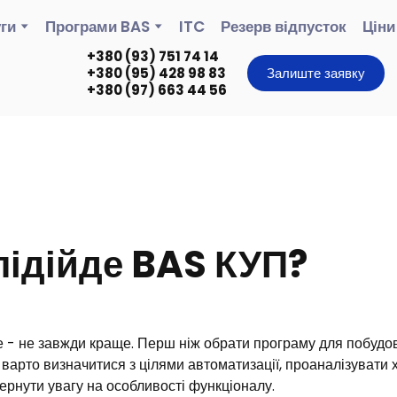
ги
Програми BAS
ITC
Резерв відпусток
Ціни
+380 (93) 751 74 14
+380 (95) 428 98 83
Залиште заявку
+380 (97) 663 44 56
підійде BAS КУП?
е - не завжди краще. Перш ніж обрати програму для побудо
 варто визначитися з цілями автоматизації, проаналізувати хт
ернути увагу на особливості функціоналу.