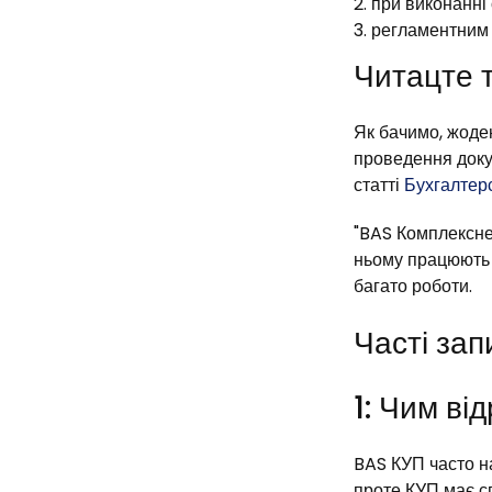
при виконанні 
регламентним 
Читацте 
Як бачимо, жоде
проведення доку
статті
Бухгалтерс
"BAS Комплексне
ньому працюють в
багато роботи.
Часті за
1: Чим ві
BAS КУП часто на
проте КУП має сп