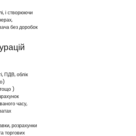
лі, і створюючи
нерах,
вача без доробок
гурацій
, ПДВ, облік
що)
 тощо )
зрахунок
ваного часу,
ратах
авки, розрахунки
та торгових