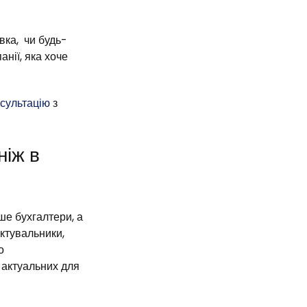
вка, чи будь-
нії, яка хоче
нсультацію
з
ніж в
е бухгалтери, а
ектувальники,
о
 актуальних для