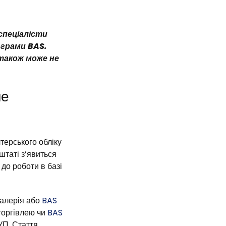
спеціалісти
ограми BAS.
 також може не
не
ерського обліку
 штаті з’явиться
до роботи в базі
галерія або
BAS
 торгівлею чи
BAS
КУП. Стаття