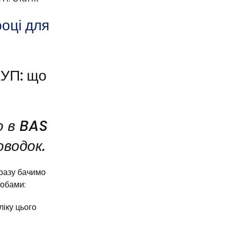
оці для
КУП: що
о в BAS
оводок.
дразу бачимо
собами:
іку цього