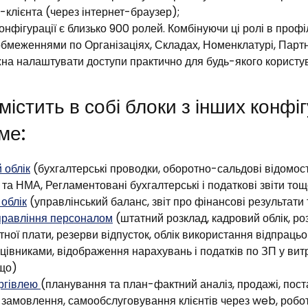
-клієнта (через інтернет-браузер);
конфігурації є близько 900 ролей. Комбінуючи ці ролі в профі
 обмеженнями по Організаціях, Складах, Номенклатурі, Парт
на налаштувати доступи практично для будь-якого користу
істить в собі блоки з інших конфі
ме:
 облік
(бухгалтерські проводки, оборотно-сальдові відомості
а НМА, Регламентовані бухгалтерські і податкові звіти то
облік
(управлінський баланс, звіт про фінансові результати
правління персоналом
(штатний розклад, кадровий облік, ро
тної плати, резерви відпусток, облік використання відпрацьо
цівниками, відображення нарахувань і податків по ЗП у вит
що)
оргівлею
(планування та план-фактний аналіз, продажі, пост
, замовлення, самообслуговування клієнтів через web, робо