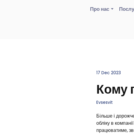
Про нас
Послу
17 Dec 2023
Кому 
Evsesvit
Більше і дорожч
обліку в компанії
працюватиме, зв