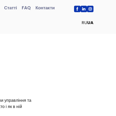
Статті
FAQ
Контакти
RU
UA
ви управління та
о і як в ній