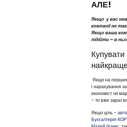
АЛЕ!
Якщо у вас нев
компанії не та
Якщо ваша комп
підійти – в нь
Купувати
найкраще
Якщо на перших 
і нарахування за
економіст чи ма
– то вже зараз 
Якщо ціль –
авто
Бухгалтерія КО
Малий бізнес
, т