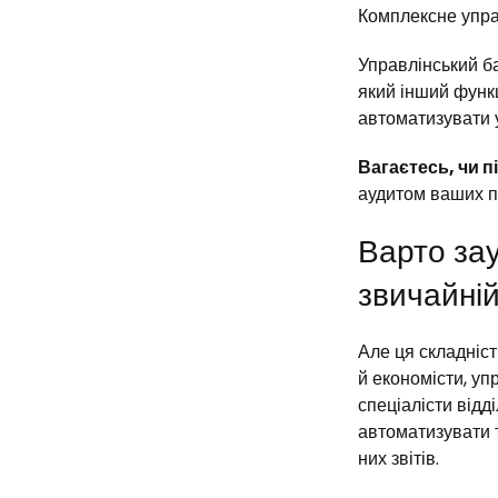
Комплексне упра
Управлінський ба
який інший функц
автоматизувати 
Вагаєтесь, чи п
аудитом ваших п
Варто зау
звичайній
Але ця складніс
й економісти, уп
спеціалісти відді
автоматизувати т
них звітів.