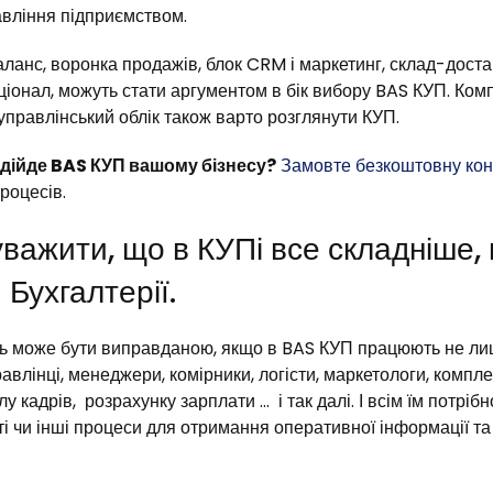
вління підприємством.
ланс, воронка продажів, блок CRM і маркетинг, склад-доста
іонал, можуть стати аргументом в бік вибору BAS КУП. Компа
управлінський облік також варто розглянути КУП.
ідійде BAS КУП вашому бізнесу?
Замовте безкоштовну ко
роцесів.
важити, що в КУПі все складніше, 
 Бухгалтерії.
ть може бути виправданою, якщо в BAS КУП працюють не лиш
равлінці, менеджери, комірники, логісти, маркетологи, компл
лу кадрів, розрахунку зарплати … і так далі. І всім їм потрібн
і чи інші процеси для отримання оперативної інформації та