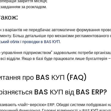
операцій закриття місяця;
завданням за розкладом.
також:
н з варіантів не передбачає автоматичне формування пров
менту. Більш детальніше про механізми регламентованого о
ький облік і проводки в BAS КУП
.
 управління підприємством" задовольняє потреби організаці
сі відділи. Якщо в базі буде працювати лише бухгалтерія – 
питання про BAS КУП (FAQ)
дрізняється BAS КУП від BAS ERP?
зивають «лайт-версією» ERP. Обидві системи побудовані на 
рощений функціонал. Головні відмінності: у BAS КУП відсут