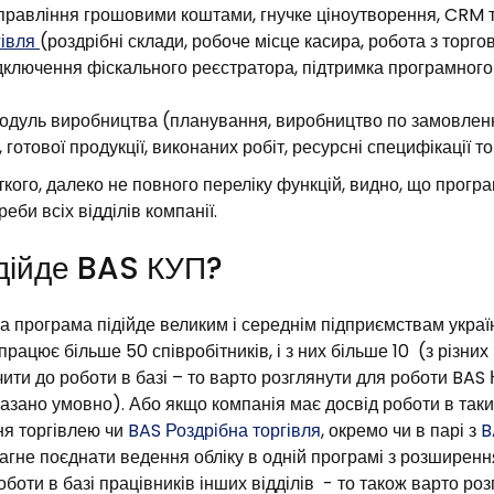
управління грошовими коштами, гнучке ціноутворення, CRM
гівля
(роздрібні склади, робоче місце касира, робота з торго
дключення фіскального реєстратора, підтримка програмног
дуль виробництва (планування, виробництво по замовленн
 готової продукції, виконаних робіт, ресурсні специфікації т
ткого, далеко не повного переліку функцій, видно, що прог
еби всіх відділів компанії.
ідійде BAS КУП?
 програма підійде великим і середнім підприємствам україн
працює більше 50 співробітників, і з них більше 10 (з різних 
ити до роботи в базі – то варто розглянути для роботи BAS
казано умовно). Або якщо компанія має досвід роботи в так
ня торгівлею чи
BAS Роздрібна торгівля
, окремо чи в парі з
B
агне поєднати ведення обліку в одній програмі з розширенн
боти в базі працівників інших відділів - то також варто ро