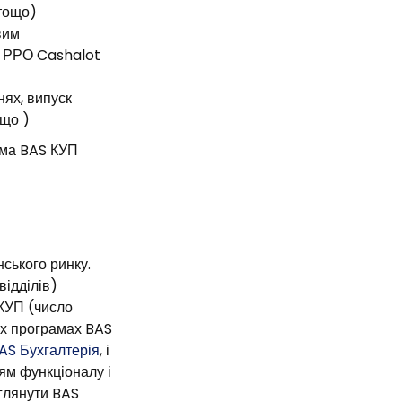
 тощо)
вим
о РРО Cashalot
ях, випуск
ощо )
рама BAS КУП
ського ринку.
відділів)
 КУП (число
их програмах BAS
AS Бухгалтерія
, і
ям функціоналу і
зглянути BAS