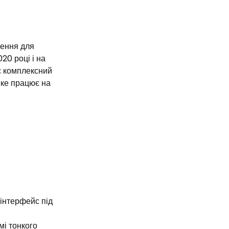
м
шення для
20 році і на
є комплексний
яке працює на
інтерфейс під
мі тонкого