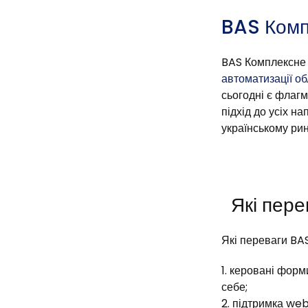
BAS Комп
BAS Комплексне 
автоматизації об
сьогодні є флаг
підхід до усіх н
українському рин
Які пере
Які переваги BA
керовані форми
себе;
підтримка web