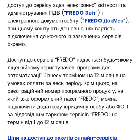
доступ до сервісу здачі електронної звітності та
адміністрування ПДВ (“
FREDO Звіт
”) і
електронного документообігу (“
FREDO ДокМен
“), і
при цьому коштують дешевше, ніж вартість
підключення до кожного із зазначених сервісів
окремо.
Доступ до сервісів “FREDO” надається будь-якому
ліцензійному користувачеві програми для
автоматизації бізнесу терміном на 12 місяців на
умовах оплати за весь період. Крім цього, на
реєстраційний номер програмного продукту, на
який вже оформлений пакет “FREDO”, можна
підключити додаткову юридичну особу або ФОП
за відповідним тарифом сервісів “FREDO” на
термін від 1 до 12 місяців.
Ціни на доступ до пакетів онлайн-сервісів