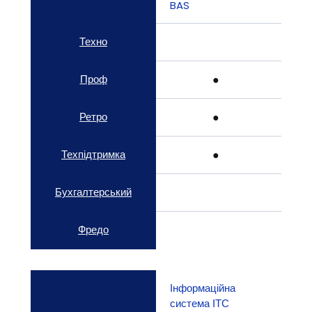
BAS
Техно
Проф
● 
Ретро
● 
Техпідтримка
● 
Бухгалтерський
Фредо
Інформаційна 
система ІТС