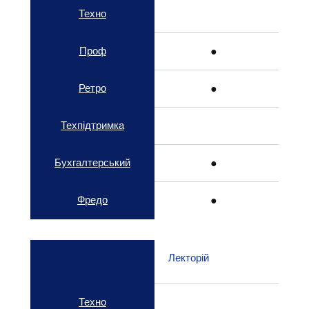
Техно
Проф
● 
Ретро
● 
Техпідтримка
Бухгалтерський
● 
Фредо
● 
Лекторій
Техно