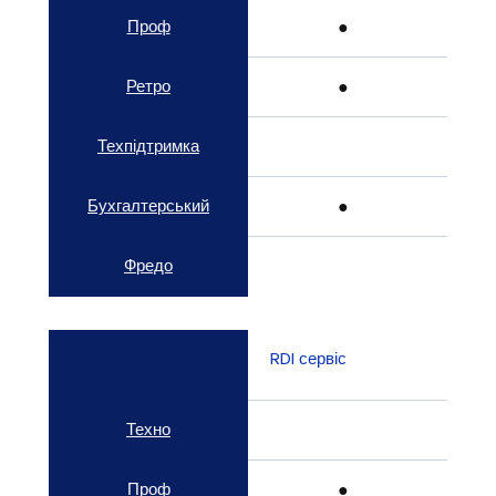
Проф
● 
Ретро
● 
Техпідтримка
Бухгалтерський
● 
Фредо
RDI сервіс
Техно
Проф
● 