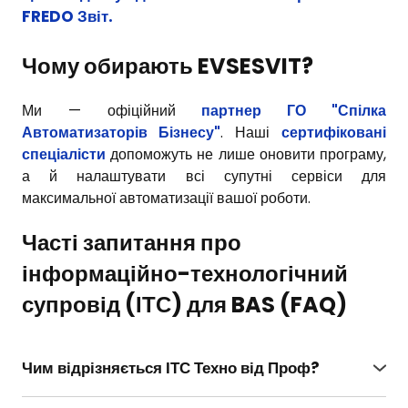
FREDO Звіт
.
Чому обирають EVSESVIT?
Ми — офіційний
партнер ГО "Спілка
Автоматизаторів Бізнесу"
. Наші
сертифіковані
спеціалісти
допоможуть не лише оновити програму,
а й налаштувати всі супутні сервіси для
максимальної автоматизації вашої роботи.
Часті запитання про
інформаційно-технологічний
супровід (ІТС) для BAS (FAQ)
Чим відрізняється ІТС Техно від Проф?
ІТС Техно надає лише доступ до файлів оновлень.