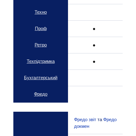
Техно
Проф
● 
Ретро
● 
Техпідтримка
● 
Бухгалтерський
Фредо
Фредо звіт
 та 
Фредо 
докмен