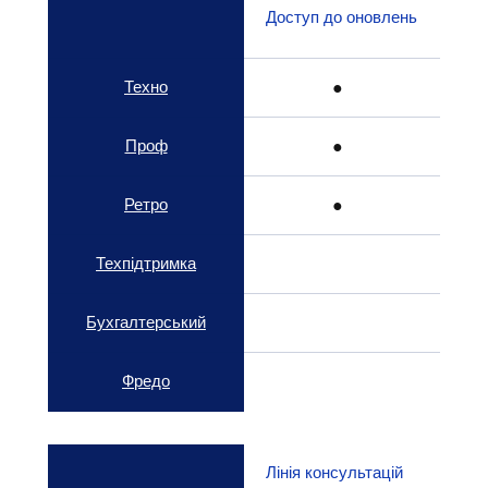
Доступ до оновлень
Техно
● 
Проф
● 
Ретро
● 
Техпідтримка
Бухгалтерський
Фредо
Лінія консультацій 