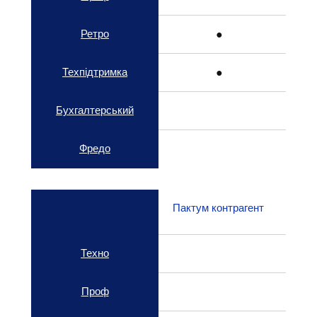
Ретро
● 
Техпідтримка
● 
Бухгалтерський
Фредо
Пактум контрагент
Техно
Проф