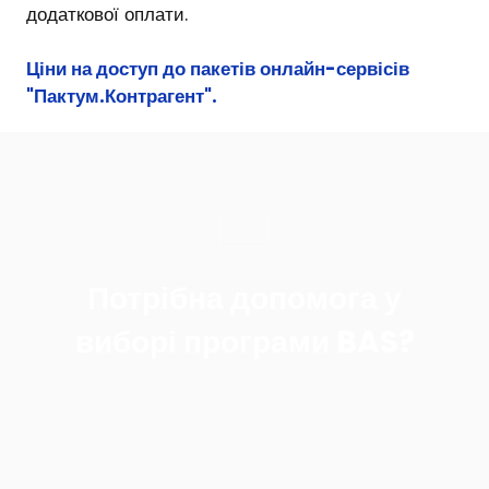
додаткової оплати.
Ціни на доступ до пакетів онлайн-сервісів
"Пактум.Контрагент"
.
Потрібна допомога у
виборі програми BAS?
Зателефонуйте нам
+38 (093) 751 74 14