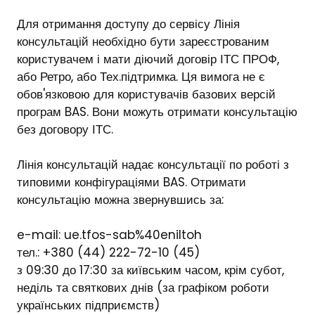
Для отримання доступу до сервісу Лінія
консультацій необхідно бути зареєстрованим
користувачем і мати діючий договір
ІТС ПРОФ
,
або
Ретро
, або
Тех.підтримка
. Ця вимога не є
обов'язковою для користувачів базових версій
програм BAS. Вони можуть отримати консультацію
без договору ІТС.
Лінія консультацій надає консультації по роботі з
типовими конфігураціями BAS. Отримати
консультацію можна звернувшись за:
e-mail:
ue.tfos-sab%40eniltoh
тел.: +380 (44) 222-72-10 (45)
з 09:30 до 17:30 за київським часом, крім субот,
неділь та святкових днів (за графіком роботи
українських підприємств)