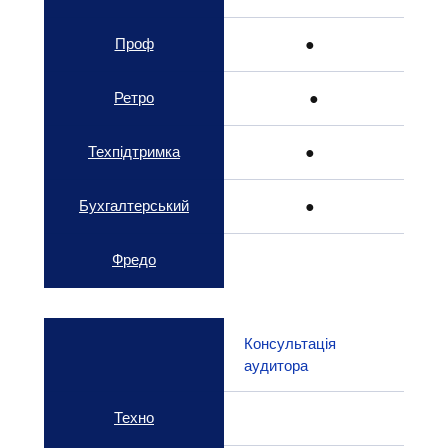
Проф
● 
Ретро
●
Техпідтримка
● 
Бухгалтерський
● 
Фредо
Консультація 
аудитора
Техно