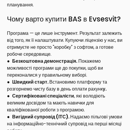
планування.
Чому варто купити BAS в Evsesvit?
Програма — це лише інструмент. Результат залежить
від того, як її налаштувати. Купуючи ліцензію у нас, ви
отримуєте не просто "коробку" з софтом, а готове
робоче середовище.
●
Безкоштовна демонстрація.
Покажемо
можливості програми ще до покупки, щоб ви
переконалися у правильному виборі.
●
Швидкий старт.
Встановимо платформу та
розгорнемо чисту базу в день оплати рахунк
у.
●
Сертифіковані спеціалісти
, які володіють
великим досвідом та мають навички для
кваліфікованої роботи з програмою.
●
Вигідний супровід
(ІТС
).
Надаємо пільгові умови
на інформаційно-технічний супровід на перші місяці