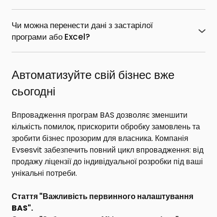
У вартість основної поставки зазвичай входить
податкових накладних тощо) необхідно оформити
ліцензія на 1 робоче місце. Якщо вам потрібно, щоб
договір ІТС (Інформаційно-технічного супроводу).
Чи можна перенести дані з застарілої
працювало 5, 10 або більше співробітників —
програми або Excel?
необхідно докупити відповідну кількість додаткових
Так. Ми надаємо послугу імпорту довідників (товарів,
клієнтських ліцензій.
контрагентів
) та початкових залишків зі старих
облікових систем або файлів Excel/XML, щоб ви
Автоматизуйте свій бізнес вже
могли почати роботу без ручного введення даних.
сьогодні
Впровадження програм BAS дозволяє зменшити
кількість помилок, прискорити обробку замовлень та
зробити бізнес прозорим для власника. Компанія
Evsesvit забезпечить повний цикл впровадження: від
продажу ліцензії до індивідуальної розробки під ваші
унікальні потреби.
Стаття "
Важливість первинного налаштування
BAS
".