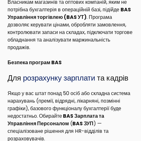
Власникам магазинів та оптових компаній, яким не
потрібна бухгалтерія в операційній базі, підійде
BAS
Управління торгівлею
(BAS УТ)
. Програма
дозволяє керувати цінами, обробляти замовлення,
контролювати запаси на складах, підключати торгове
обладнання та аналізувати маржинальність
продажів.
Безпека програм BAS
Для
розрахунку зарплати
та кадрів
Якщо у вас штат понад 50 осіб або складна система
нарахувань (премії, відрядні, лікарняні, позмінні
графіки), базового функціоналу бухгалтерії буде
недостатньо. Обирайте
BAS Зарплата та
Управління Персоналом
(
BAS ЗУП
) —
спеціалізоване рішення для HR-відділів та
розраховувачів.