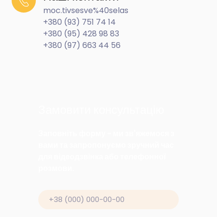
moc.tivsesve%40selas
+380 (93) 751 74 14
+380 (95) 428 98 83
+380 (97) 663 44 56
Замовити консультацію
Заповніть форму - ми зв'яжемося з
вами та запропонуємо зручний час
для відеодзвінка або телефонної
розмови.