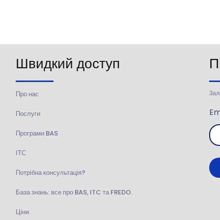
Швидкий доступ
П
Зал
Про нас
Em
Послуги
Програми BAS
ІТС
Потрібна консультація?
База знань: все про BAS, ITC та FREDO.
Ціни