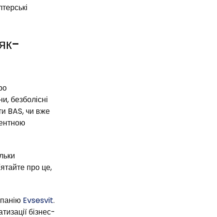
лтерські
як-
ро
и, безболісні
ти BAS, чи вже
рентною
ільки
ятайте про це,
мпанію
Evsesvit
.
тизації бізнес-