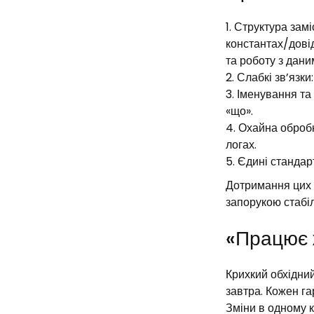
Структура замі
константах/довід
та роботу з дани
Слабкі зв’язки
Іменування та
«що».
Охайна обробк
логах.
Єдині стандар
Дотримання цих 
запорукою стабі
«Працює ж
Крихкий обхідний
завтра. Кожен га
Зміни в одному к