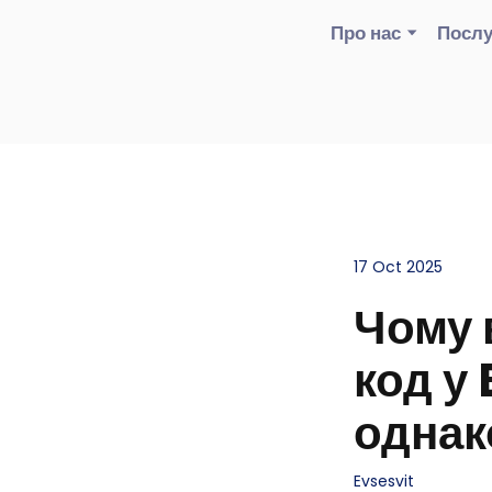
Про нас
Послу
17 Oct 2025
Чому 
код у
однак
Evsesvit