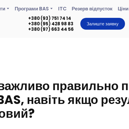
ги
Програми BAS
ITC
Резерв відпусток
Ціни
+380 (93) 751 74 14
+380 (95) 428 98 83
Залиште заявку
+380 (97) 663 44 56
важливо правильно п
 BAS, навіть якщо рез
овий?