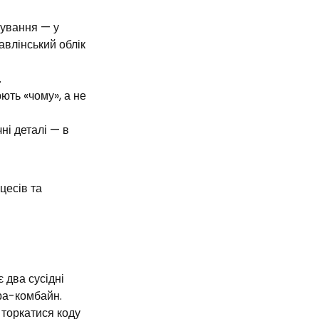
тування — у
авлінський облік
.
ють «чому», а не
ні деталі — в
цесів та
 два сусідні
ура-комбайн.
 торкатися коду