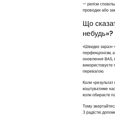
— релізи сповіл
проводки або зак
Що сказат
небудь»?
«Швидко зараз» 
перфекціонізм, а
оновлення BAS, п
використовуєте п
перевагою.
Коли «результат 
коштуватиме нас
коли обираєте па
Тому звертайтес
З радістю допом