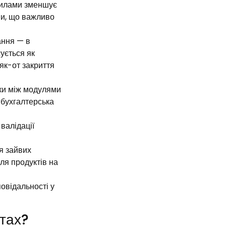
вилами зменшує
ми, що важливо
ання — в
ується як
 як-от закриття
зки між модулями
 бухгалтерська
валідації
ія зайвих
ля продуктів на
овідальності у
тах?