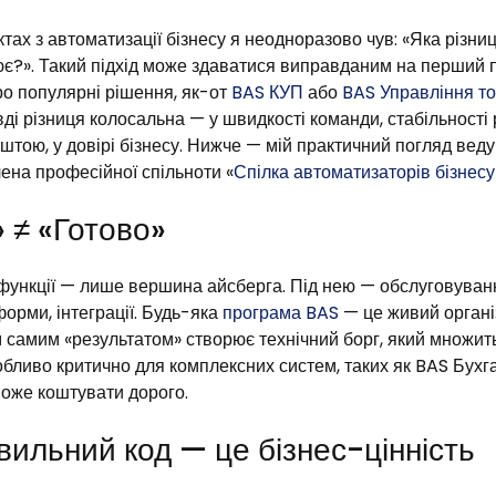
тах з автоматизації бізнесу я неодноразово чув: «Яка різниц
є?». Такий підхід може здаватися виправданим на перший 
ро популярні рішення, як-от
BAS КУП
або
BAS Управління т
ді різниця колосальна — у швидкості команди, стабільності р
ештою, у довірі бізнесу. Нижче — мій практичний погляд вед
ена професійної спільноти «
Спілка автоматизаторів бізнесу
 ≠ «Готово»
функції — лише вершина айсберга. Під нею — обслуговуванн
орми, інтеграції. Будь-яка
програма BAS
— це живий органі
м самим «результатом» створює технічний борг, який множит
обливо критично для комплексних систем, таких як BAS Бухг
оже коштувати дорого.
ильний код — це бізнес-цінність