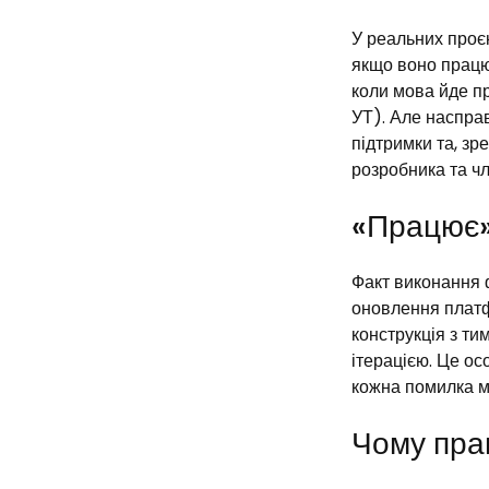
У реальних проєк
якщо воно працю
коли мова йде п
УТ). Але насправ
підтримки та, зр
розробника та чл
«Працює»
Факт виконання 
оновлення платф
конструкція з ти
ітерацією. Це ос
кожна помилка м
Чому прав