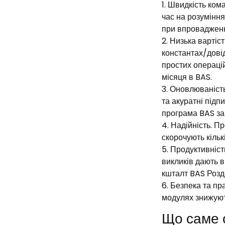
Швидкість ком
час на розуміння
при впровадженн
Низька вартіст
константах/довід
простих операцій
місяця в BAS.
Оновлюваність 
та акуратні підп
програма BAS за
Надійність. П
скорочують кільк
Продуктивність
викликів дають в
кшталт BAS Роздр
Безпека та пра
модулях знижують
Що саме 