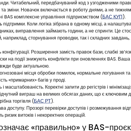
анди. Читабельний, передбачуваний код з узгодженими пра
 та зміни. Новачок включається в роботу днями, а не тижня
і BAS комплексне управління підприємством (
БАС КУП
).
ь підтримки. Коли логіка зібрана в одному місці, а налаштув
никах, виправлення займають години, а не спринти. Це стос
, наприклад, сторнування проводки, так і складних завдань,
конфігурації. Розширення замість правок бази, слабкі зв’я
иски на події знижують конфлікти при оновленнях BAS. Ваша
вжди буде актуальною.
рогнозовані місця обробки помилок, нормальне логування та 
ість «примарних» багів у проді.
 і масштабованість. Коректні запити до регістрів і мінімізац
ідчутний виграш на великих обсягах даних, що є ключовим д
ібна торгівля (
БАС РТ
).
ва доступу. Прозорі перевірки доступів і розмежування відп
 ризик витоків і некоректних операцій.
означає «правильно» у BAS-проєк