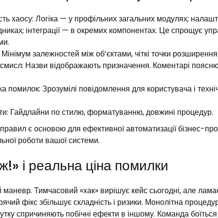
сть хаосу: Логіка — у профільних загальних модулях; налаш
никах; інтеграції — в окремих компонентах. Це спрощує упр
ми.
: Мінімум залежностей між об’єктами, чіткі точки розширення
 смисл: Назви відображають призначення. Коментарі поясню
а помилок: Зрозумілі повідомлення для користувача і техніч
ти: Гайдлайни по стилю, форматуванню, довжині процедур.
правил є основою для ефективної автоматизації бізнес-про
льної роботи вашої системи.
!» і реальна ціна помилки
 маневр. Тимчасовий «хак» вирішує кейс сьогодні, але ламає
рячий фікс збільшує складність і ризики. Монолітна процед
утку спричиняють побічні ефекти в іншому. Команда боїться