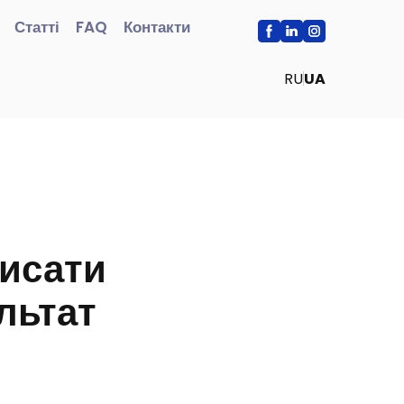
Статті
FAQ
Контакти
RU
UA
исати
ультат