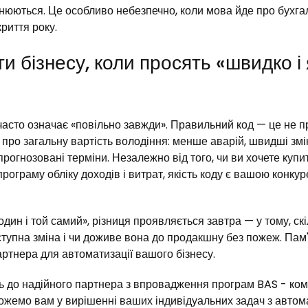
ьнюються. Це особливо небезпечно, коли мова йде про бухга
риття року.
и бізнесу, коли просять «швидко і 
часто означає «повільно завжди». Правильний код — це не п
 про загальну вартість володіння: менше аварій, швидші змін
рогнозовані терміни. Незалежно від того, чи ви хочете купи
рограму обліку доходів і витрат, якість коду є вашою конку
один і той самий», різниця проявляється завтра — у тому, ск
тупна зміна і чи доживе вона до продакшну без пожеж. Пам'
ртнера для автоматизації вашого бізнесу.
ь до надійного партнера з впровадження програм BAS - ко
ожемо вам у вирішенні ваших індивідуальних задач з автома