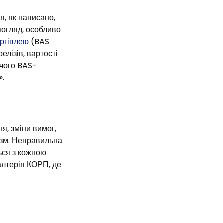
я, як написано,
погляд, особливо
оргівлею
(BAS
елізів, вартості
учого BAS-
».
я, зміни вимог,
зм. Неправильна
ься з кожною
алтерія КОРП, де