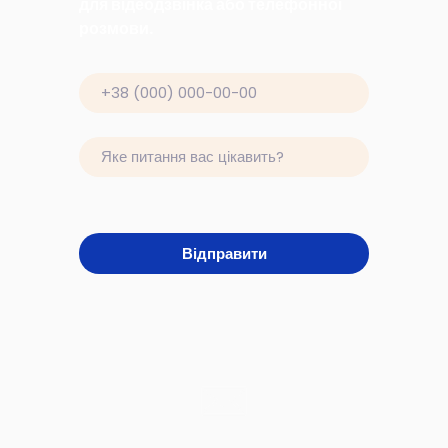
для відеодзвінка або телефонної
розмови.
Відправити