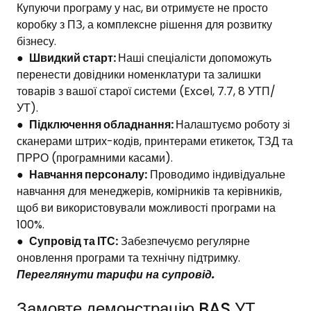
Купуючи програму у нас, ви отримуєте не просто
коробку з ПЗ, а комплексне рішення для розвитку
бізнесу.
●
Швидкий старт:
Наші спеціалісти
допоможуть
перенести довідники номенклатури та залишки
товарів з вашої старої системи (Excel, 7.7, 8 УТП/
УТ).
●
Підключення обладнання:
Налаштуємо роботу зі
сканерами штрих-кодів, принтерами етикеток, ТЗД та
ПРРО (програмними касами).
●
Навчання персоналу:
Проводимо індивідуальне
навчання для менеджерів, комірників та керівників,
щоб ви використовували можливості програми на
100%.
●
Супровід та ІТС:
Забезпечуємо регулярне
оновлення програми та технічну підтримку.
Переглянути тарифи на супровід
.
Замовте демонстрацію BAS УТ