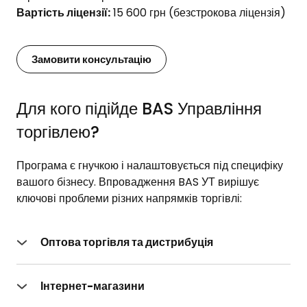
Вартість ліцензії:
15 600 грн (безстрокова ліцензія)
Замовити консультацію
Для кого підійде BAS Управління
торгівлею?
Програма є гнучкою і налаштовується під специфіку
вашого бізнесу. Впровадження BAS УТ вирішує
ключові проблеми різних напрямків торгівлі:
Оптова торгівля та дистрибуція
Автоматизуйте роботу
з великими обсягами
замовлень. Програма дозволяє керувати складними
Інтернет-магазини
прайс-листами, контролювати взаєморозрахунки з
Створіть єдиний центр керування онлайн-торгівлею.