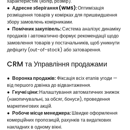
через SMS або месенджери. Це значно економить час
характеристик (колір, розмір).
менеджерів на ручному наборі адрес.
●
Адресне зберігання (WMS):
Оптимізація
розміщення товарів у комірках для пришвидшення
збору замовлень комірниками.
●
Помічник закупівель:
Система аналізує динаміку
продажів і автоматично формує рекомендації щодо
замовлення товарів у постачальників, щоб уникнути
дефіциту (out-of-stock) або затоварення.
CRM та Управління продажами
●
Воронка продажів:
Фіксація всіх етапів угоди —
від першого дзвінка до відвантаження.
●
Гнучкі ціни:
Налаштування автоматичних знижок
(накопичувальні, за обсяг, бонуси), проведення
маркетингових акцій.
●
Робоче місце менеджера:
Швидке оформлення
комерційних пропозицій, рахунків та видаткових
накладних в одному вікні.