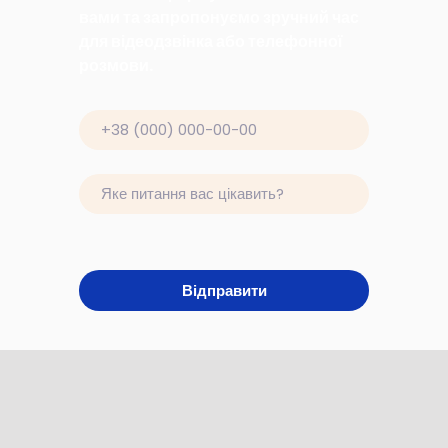
вами та запропонуємо зручний час
для відеодзвінка або телефонної
розмови.
Відправити