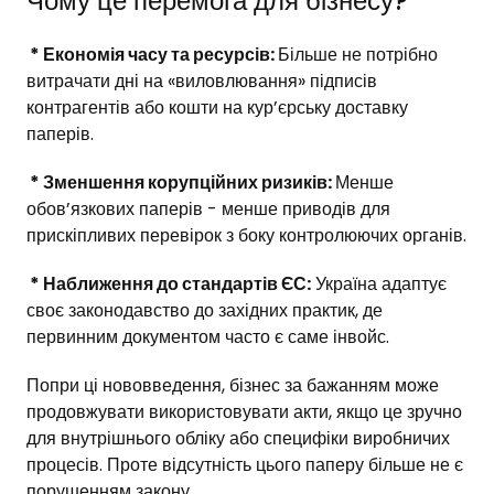
Чому це перемога для бізнесу?
* Економія часу та ресурсів:
Більше не потрібно
витрачати дні на «виловлювання» підписів
контрагентів або кошти на кур’єрську доставку
паперів.
* Зменшення корупційних ризиків:
Менше
обов’язкових паперів - менше приводів для
прискіпливих перевірок з боку контролюючих органів.
* Наближення до стандартів ЄС:
Україна адаптує
своє законодавство до західних практик, де
первинним документом часто є саме інвойс.
Попри ці нововведення, бізнес за бажанням може
продовжувати використовувати акти, якщо це зручно
для внутрішнього обліку або специфіки виробничих
процесів. Проте відсутність цього паперу більше не є
порушенням закону.