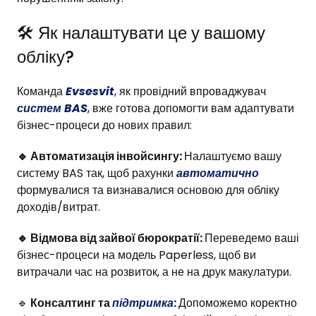
🛠 Як налаштувати це у вашому
обліку?
​Команда
Evsesvit
, як провідний впроваджувач
систем BAS
, вже готова допомогти вам адаптувати
бізнес-процеси до нових правил:
​🔹 Автоматизація інвойсингу:
Налаштуємо вашу
систему BAS так, щоб рахунки
автоматично
формувалися та визнавалися основою для обліку
доходів/витрат.
🔹 Відмова від зайвої бюрократії:
Переведемо ваші
бізнес-процеси на модель Paperless, щоб ви
витрачали час на розвиток, а не на друк макулатури.
🔹
Консалтинг та
підтримка
:
Допоможемо коректно