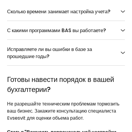
Сколько времени занимает настройка учета?
Сроки зависят от состояния базы и сложности задач.
Экспресс-аудит и базовые настройки могут занять от
С какими программами BAS вы работаете?
3 до 10 часов. Комплексное внедрение учета
Мы настраиваем учет во всех популярных
производства — это проектная работа, которая
конфигурациях: BAS Бухгалтерия (
ПРОФ
/
КОРП
),
может занять несколько недель.
Исправляете ли вы ошибки в базе за
BAS Малый бизнес
,
BAS КУП
,
BAS Управление
прошедшие годы?
торговлей
,
BAS ЗУП
и другие.
Да, мы проводим аудит базы, выявляем причины
некорректного формирования отчетов или проводок
и помогаем их исправить или восстановить учет.
Готовы навести порядок в вашей
бухгалтерии?
Не разрешайте техническим проблемам тормозить
ваш бизнес. Закажите
консультацию специалиста
Evsesvit для оценки объема работ.